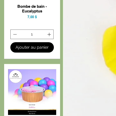
Bombe de bain -
Aperçu rapide
Eucalyptus
Prix
7,00 $
Ajouter au panier