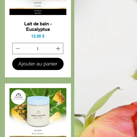
Lait de bain -
Aperçu rapide
Eucalyptus
Prix
13,00 $
Ajouter au panier