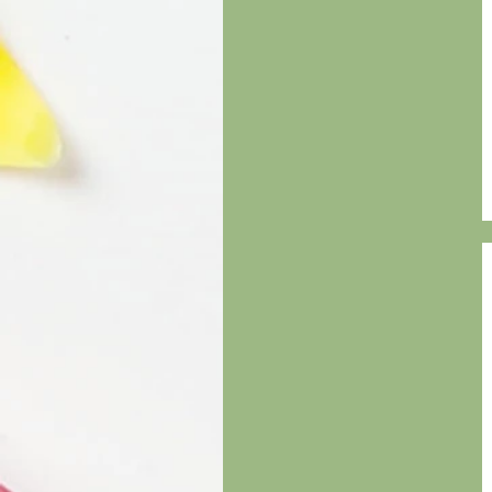
Romarin et Menthe
rose cake
Sex on the Beach
Shortcake aux fraises
Thé vert et Poire