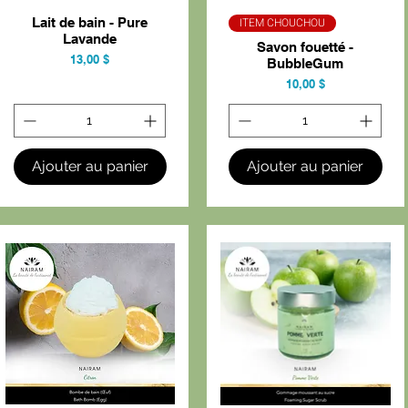
Lait de bain - Pure
ITEM CHOUCHOU
Aperçu rapide
Aperçu rapide
Lavande
Savon fouetté -
Prix
13,00 $
BubbleGum
Prix
10,00 $
Ajouter au panier
Ajouter au panier