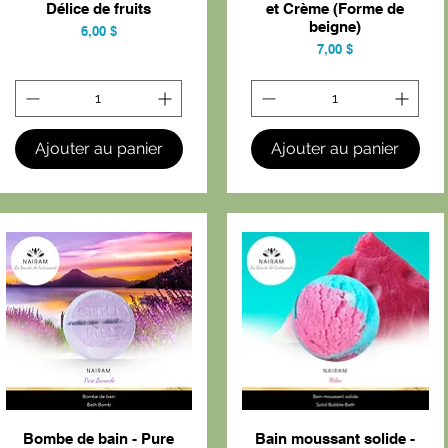
Délice de fruits
et Crème (Forme de
beigne)
Prix
6,00 $
Prix
7,00 $
Ajouter au panier
Ajouter au panier
Bombe de bain - Pure
Bain moussant solide -
Aperçu rapide
Aperçu rapide