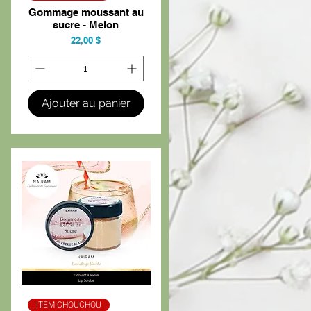
Gommage moussant au
sucre - Melon
Prix
22,00 $
Ajouter au panier
ITEM CHOUCHOU
Aperçu rapide