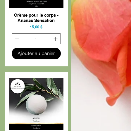
Crème pour le corps -
Aperçu rapide
Ananas Sensation
Prix
15,00 $
Ajouter au panier