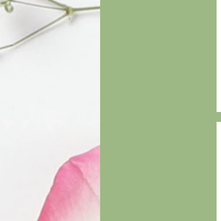
bubblegum
BubbleGum
cachemire
Camomille et Lavande
canneberge
Canneberge blanche
cerises noires
Champagne
citron
Crème à l'Orange
Délice de fruits
Eucalyptus
Eucalyptus et Menthe
figue & rhubarbe
Fleurs de cerisier
Fraises
L'éveillé
lavande
Lavande et Basilic
Lavande et Citron