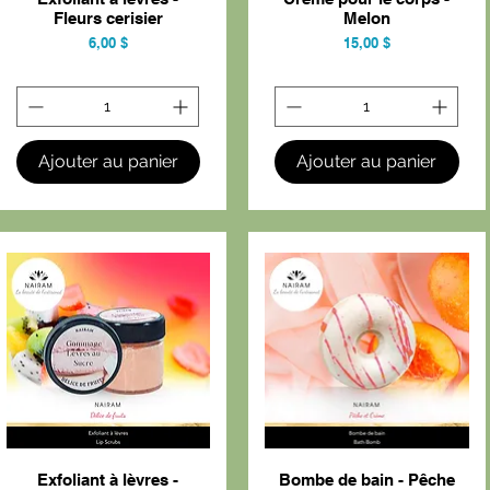
Fleurs cerisier
Melon
Prix
Prix
6,00 $
15,00 $
Ajouter au panier
Ajouter au panier
Exfoliant à lèvres -
Bombe de bain - Pêche
Aperçu rapide
Aperçu rapide