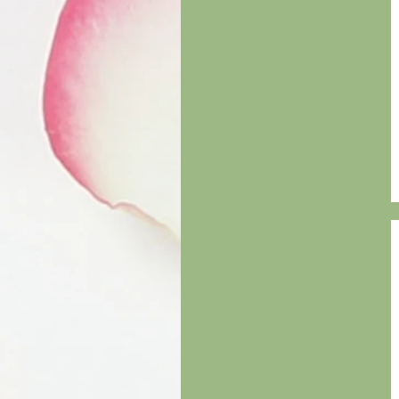
Lavande et Fleurs de
pommier
Lavande et Vanille
Le Citron
Limonade et Melon
limonade melon
Love Spell
Mango Folie
Mangue et Papaye
Melon
Menthe
mille souhaits (pivoine)
Nectars des Îles
Orchidée Tropicale
Passion
pois de senteur
Pomme Verte
Pure Lavande
Pêche et Crème