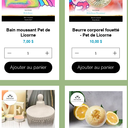
Bain moussant Pet de
Beurre corporel fouetté
Aperçu rapide
Aperçu rapide
Licorne
- Pet de Licorne
Prix
Prix
7,00 $
10,00 $
Ajouter au panier
Ajouter au panier