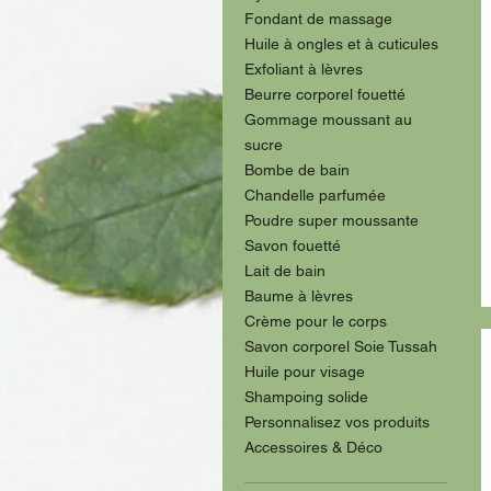
Fondant de massage
Huile à ongles et à cuticules
Exfoliant à lèvres
Beurre corporel fouetté
Gommage moussant au
sucre
Bombe de bain
Chandelle parfumée
Poudre super moussante
Savon fouetté
Lait de bain
Baume à lèvres
Crème pour le corps
Savon corporel Soie Tussah
Huile pour visage
Shampoing solide
Personnalisez vos produits
Accessoires & Déco