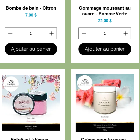
Bombe de bain - Citron
Gommage moussant au
Aperçu rapide
Aperçu rapide
sucre - Pomme Verte
Prix
7,00 $
Prix
22,00 $
Ajouter au panier
Ajouter au panier
Exfoliant à lèvres -
Crème pour le corps -
Aperçu rapide
Aperçu rapide