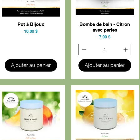
Pot à Bijoux
Bombe de bain - Citron
Aperçu rapide
Aperçu rapide
avec perles
Prix
10,00 $
Prix
7,00 $
Ajouter au panier
Ajouter au panier