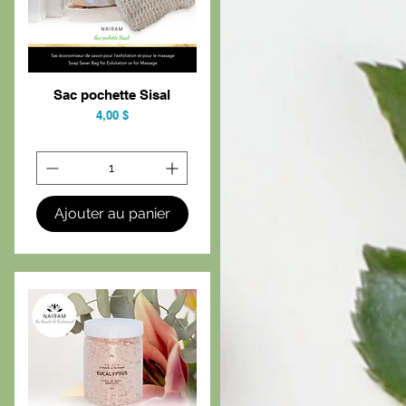
Sac pochette Sisal
Aperçu rapide
Prix
4,00 $
Ajouter au panier