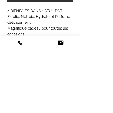
4 BIENFAITS DANS 1 SEUL POT !
Exfolie, Nettoie, Hydrate et Parfume
délicatement.
Magnifique cadeau pour toutes les
occasions.
ABONNEZ-VOUS À NOTRE INFOLETTRE
POUR ÊTRE LES PREMIERS INFORMÉS
SUR
NOS PROMOTIONS ET NOS
NOUVEAUTÉS !
Envoyer