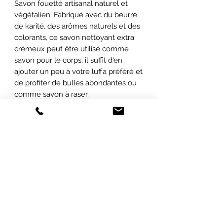
Savon fouetté artisanal naturel et
végétalien. Fabriqué avec du beurre
de karité, des arômes naturels et des
colorants, ce savon nettoyant extra
crémeux peut être utilisé comme
savon pour le corps, il suffit d'en
ajouter un peu à votre luffa préféré et
de profiter de bulles abondantes ou
comme savon à raser.
Idéal pour tous les types de peau.
ABONNEZ-VOUS À NOTRE INFOLETTRE
POUR ÊTRE LES PREMIERS INFORMÉS
SUR
NOS PROMOTIONS ET NOS
NOUVEAUTÉS !