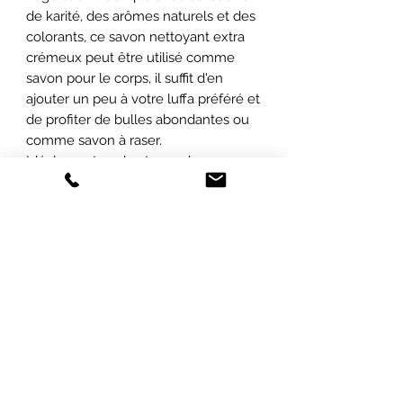
de karité, des arômes naturels et des
colorants, ce savon nettoyant extra
crémeux peut être utilisé comme
savon pour le corps, il suffit d'en
ajouter un peu à votre luffa préféré et
de profiter de bulles abondantes ou
comme savon à raser.
Idéal pour tous les types de peau.
ABONNEZ-VOUS À NOTRE INFOLETTRE
POUR ÊTRE LES PREMIERS INFORMÉS
SUR
NOS PROMOTIONS ET NOS
NOUVEAUTÉS !