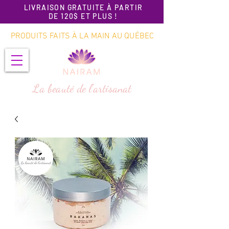
LIVRAISON GRATUITE À PARTIR
DE 120$ ET PLUS !
PRODUITS FAITS À LA MAIN AU QUÉBEC
La beauté de l'artisanat