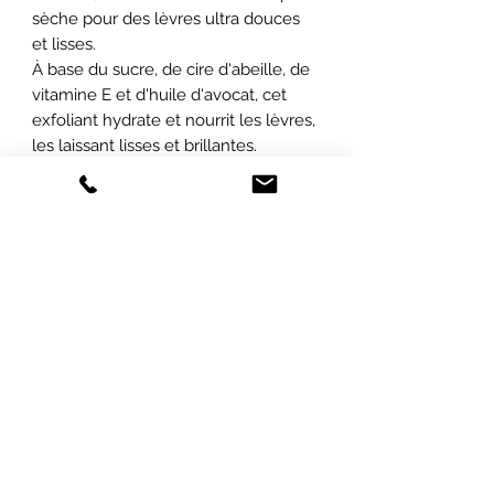
sèche pour des lèvres ultra douces
et lisses.
À base du sucre, de cire d'abeille, de
vitamine E et d'huile d'avocat, cet
exfoliant hydrate et nourrit les lèvres,
les laissant lisses et brillantes.
ABONNEZ-VOUS À NOTRE INFOLETTRE
POUR ÊTRE LES PREMIERS INFORMÉS
SUR
NOS PROMOTIONS ET NOS
NOUVEAUTÉS !
Envoyer