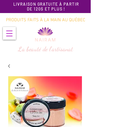
LIVRAISON GRATUITE À PARTIR
DE 120$ ET PLUS !
PRODUITS FAITS À LA MAIN AU QUÉBEC
La beauté de l'artisanat