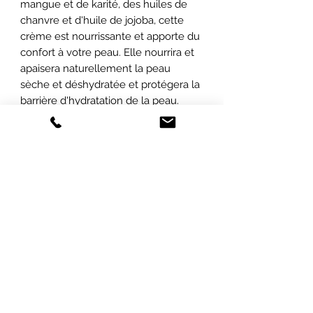
mangue et de karité, des huiles de
chanvre et d'huile de jojoba, cette
crème est nourrissante et apporte du
confort à votre peau. Elle nourrira et
apaisera naturellement la peau
sèche et déshydratée et protégera la
barrière d'hydratation de la peau.
ABONNEZ-VOUS À NOTRE INFOLETTRE
POUR ÊTRE LES PREMIERS INFORMÉS
SUR
NOS PROMOTIONS ET NOS
NOUVEAUTÉS !
Envoyer