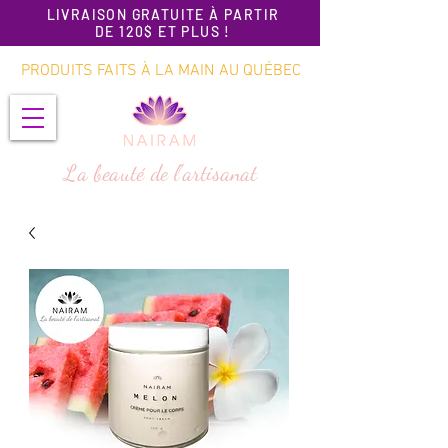
LIVRAISON GRATUITE À PARTIR
DE 120$ ET PLUS !
PRODUITS FAITS À LA MAIN AU QUÉBEC
La beauté de l'artisanat