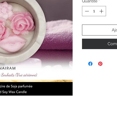
Quantité
*
Aj
Comm