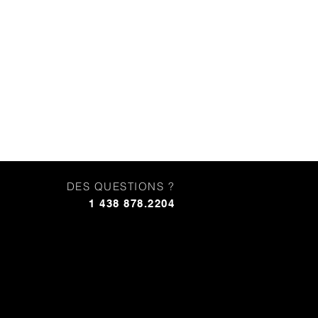
DES QUESTIONS ?
1 438 878.2204
nairam, Nairam
la beauté de l'artisanat