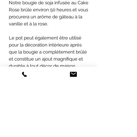
Notre bougie de soja infusée au Cake
Rose brûle environ 50 heures et vous
procurera un arôme de gâteau à la
vanille et à la rose.
Le pot peut également être utilisé
pour la décoration intérieure après
que la bougie a complètement brûlé
et constitue un ajout magnifique et
durable à tout décor de maison.
Parfait pour toutes les occasions !
ABONNEZ-VOUS À NOTRE INFOLETTRE
POUR ÊTRE LES PREMIERS INFORMÉS
SUR
NOS PROMOTIONS ET NOS
NOUVEAUTÉS !