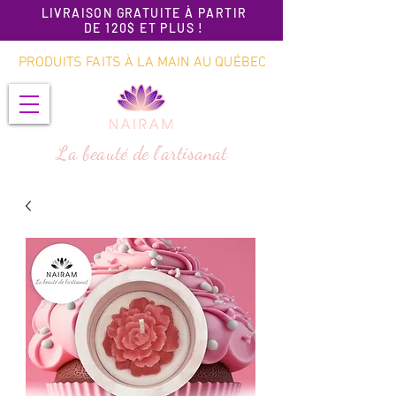
LIVRAISON GRATUITE À PARTIR
DE 120$ ET PLUS !
PRODUITS FAITS À LA MAIN AU QUÉBEC
La beauté de l'artisanat