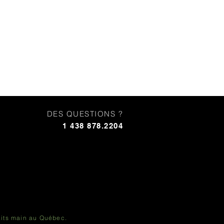
DES QUESTIONS ?
1 438 878.2204
nairam, Nairam
la beauté de l'artisanat
aits main au Québec.