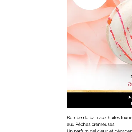
Bombe de bain aux huiles luxu
aux Pêches crémeuses.
Un parfum délicieux et décaden