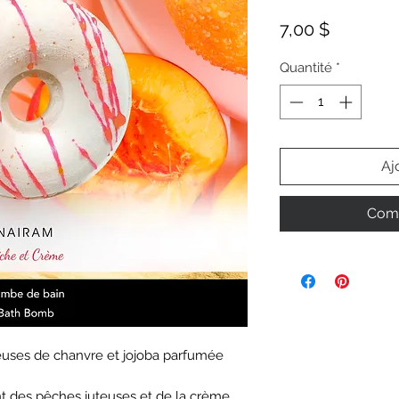
Prix
7,00 $
Quantité
*
Aj
Comm
euses de chanvre et jojoba parfumée
t des pêches juteuses et de la crème.