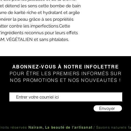
e et détend les sens cette bombe de bain
re de karité riche et hydratant et argile
énérer la peau grâce à ses propriétés
utter contre les imperfections.Cette
ngrédients reconnus pour leurs effets
M, VÉGÉTALIEN et sans phtalates.
ABONNEZ-VOUS À NOTRE INFOLETTRE
POUR ÊTRE LES PREMIERS INFORMÉS SUR
NOS PROMOTIONS ET NOS NOUVEAUTÉS !
Envoyer
roits réservés
Nairam, La beauté de l'artisanat
/ Savons naturels f