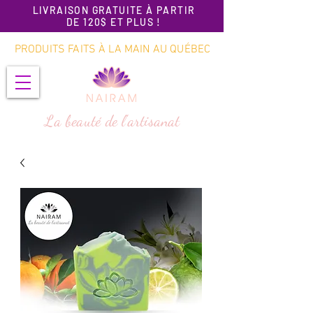
LIVRAISON GRATUITE À PARTIR
DE 120$ ET PLUS !
PRODUITS FAITS À LA MAIN AU QUÉBEC
La beauté de l'artisanat